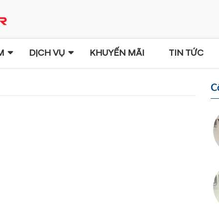
M
DỊCH VỤ
KHUYẾN MÃI
TIN TỨC
C