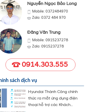
Nguyễn Ngọc Bảo Long
Mobile: 0372484970
Zalo: 0372 484 970
Đăng Văn Trung
Mobile: 0915237278
Zalo: 0915237278
0914.303.555
hính sách dịch vụ
Hyundai Thành Công chính
thức ra mắt ứng dụng điện
thoại hỗ trợ các Khách...