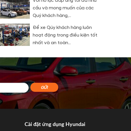
Với nỗ lực đáp ứng tối đa nhu
cầu và mong muốn của các
Quý khách hàng,...
Để xe Qúy khách hàng luôn
hoạt động trong điều kiện tốt
nhất và an toàn...
Cài đặt ứng dụng Hyundai