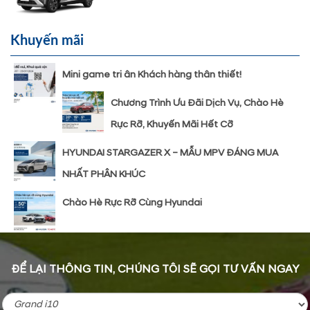
Khuyến mãi
Mini game tri ân Khách hàng thân thiết!
Chương Trình Ưu Đãi Dịch Vụ, Chào Hè
Rực Rỡ, Khuyến Mãi Hết Cỡ
HYUNDAI STARGAZER X – MẪU MPV ĐÁNG MUA
NHẤT PHÂN KHÚC
Chào Hè Rực Rỡ Cùng Hyundai
ĐỂ LẠI THÔNG TIN, CHÚNG TÔI SẼ GỌI TƯ VẤN NGAY