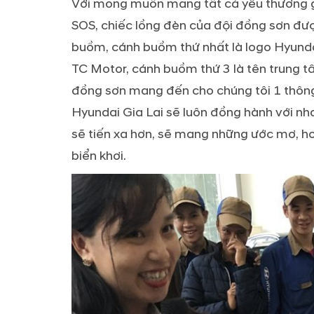
Với mong muốn mang tất cả yêu thương gử
SOS, chiếc lồng đèn của đội đồng sơn đượ
buồm, cánh buồm thứ nhất là logo Hyundai
TC Motor, cánh buồm thứ 3 là tên trung tâ
đồng sơn mang đến cho chúng tôi 1 thông
Hyundai Gia Lai sẽ luôn đồng hành với nh
sẽ tiến xa hơn, sẽ mang những ước mơ, ho
biển khơi.