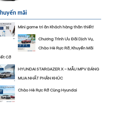
huyến mãi
Mini game tri ân Khách hàng thân thiết!
Chương Trình Ưu Đãi Dịch Vụ,
Chào Hè Rực Rỡ, Khuyến Mãi
ết Cỡ
HYUNDAI STARGAZER X – MẪU MPV ĐÁNG
MUA NHẤT PHÂN KHÚC
Chào Hè Rực Rỡ Cùng Hyundai