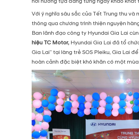
nơi nương tựa đang từng ngày khao khát t
Với ý nghĩa sâu sắc của Tết Trung thu và
thông qua chương trình thiện nguyện hàn
Ban lãnh đạo công ty Hyundai Gia Lai cùn
hiệu TC Motor,
Hyundai Gia Lai đã tổ chứ
Gia Lai” tại làng trẻ SOS Pleiku, Gia Lai
hoàn cảnh đặc biệt khó khăn có một mùa T