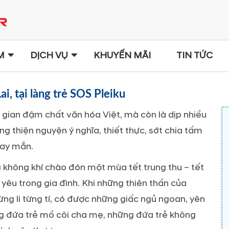
M
DỊCH VỤ
KHUYẾN MÃI
TIN TỨC
i, tại làng trẻ SOS Pleiku
ân gian đậm chất văn hóa Việt, mà còn là dịp nhiều
ng thiện nguyện ý nghĩa, thiết thực, sớt chia tấm
may mắn.
g không khí chào đón một mùa tết trung thu – tết
êu trong gia đình. Khi những thiên thần của
 li từng tí, có được những giấc ngủ ngoan, yên
ững đứa trẻ mồ côi cha mẹ, những đứa trẻ không