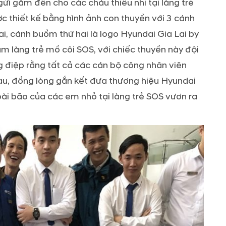
i gắm đến cho các cháu thiếu nhi tại làng trẻ
c thiết kế bằng hình ảnh con thuyền với 3 cánh
, cánh buồm thứ hai là logo Hyundai Gia Lai by
m làng trẻ mồ côi SOS, với chiếc thuyền này đội
 điệp rằng tất cả các cán bộ công nhân viên
au, đồng lòng gắn kết đưa thương hiệu Hyundai
ài bão của các em nhỏ tại làng trẻ SOS vươn ra