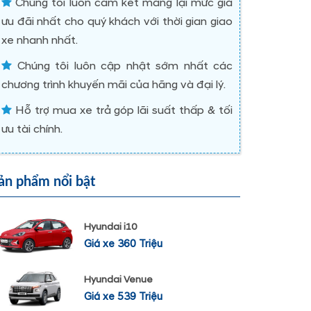
Chúng tôi luôn cam kết mang lại mức giá
ưu đãi nhất cho quý khách với thời gian giao
xe nhanh nhất.
Chúng tôi luôn cập nhật sớm nhất các
chương trình khuyến mãi của hãng và đại lý.
Hỗ trợ mua xe trả góp lãi suất thấp & tối
ưu tài chính.
ản phẩm nổi bật
Hyundai i10
Giá xe 360 Triệu
Hyundai Venue
Giá xe 539 Triệu