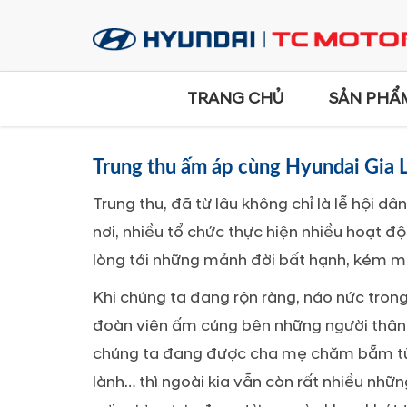
TRANG CHỦ
SẢN PHẨ
Trung thu ấm áp cùng Hyundai Gia La
Trung thu, đã từ lâu không chỉ là lễ hội d
nơi, nhiều tổ chức thực hiện nhiều hoạt độ
lòng tới những mảnh đời bất hạnh, kém 
Khi chúng ta đang rộn ràng, náo nức tron
đoàn viên ấm cúng bên những người thân y
chúng ta đang được cha mẹ chăm bẵm từng
lành… thì ngoài kia vẫn còn rất nhiều nh