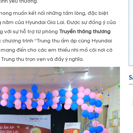
ình yêu thương.
 mong muốn kết nối những tấm lòng, đặc biệt
g năm của Hyundai Gia Lai. Được sự đồng ý của
g với sự hỗ trợ từ phòng
Truyền thông thương
c chương trình “Trung thu ấm áp cùng Hyundai
 để mang đến cho các em thiếu nhi mồ côi nơi có
rung thu trọn vẹn và đầy ý nghĩa.
S