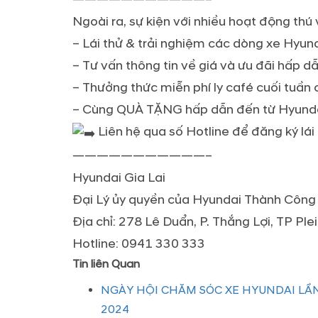
Ngoài ra, sự kiện với nhiều hoạt động thú v
– Lái thử & trải nghiệm các dòng xe Hyun
– Tư vấn thông tin về giá và ưu đãi hấp d
– Thưởng thức miễn phí ly café cuối tuần 
– Cùng QUÀ TẶNG hấp dẫn đến từ Hyundai
Liên hệ qua số Hotline để đăng ký lái
———————————–
Hyundai Gia Lai
Đại Lý ủy quyền của Hyundai Thành Công
Địa chỉ: 278 Lê Duẩn, P. Thắng Lợi, TP Plei
Hotline: 0941 330 333
Tin liên Quan
NGÀY HỘI CHĂM SÓC XE HYUNDAI LẦN
2024