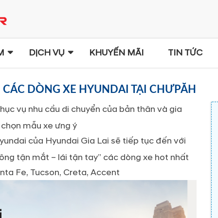
M
DỊCH VỤ
KHUYẾN MÃI
TIN TỨC
ỆM CÁC DÒNG XE HYUNDAI TẠI CHƯPĂH
ục vụ nhu cầu di chuyển của bản thân và gia
a chọn mẫu xe ưng ý
yundai của Hyundai Gia Lai sẽ tiếp tục đến với
ng tận mắt – lái tận tay” các dòng xe hot nhất
nta Fe, Tucson, Creta, Accent