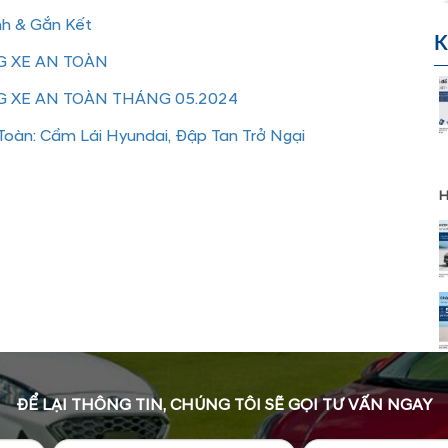
nh & Gắn Kết
K
 XE AN TOÀN
 XE AN TOÀN THÁNG 05.2024
oàn: Cầm Lái Hyundai, Đập Tan Trở Ngại
H
ĐỂ LẠI THÔNG TIN, CHÚNG TÔI SẼ GỌI TƯ VẤN NGAY