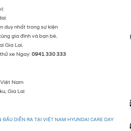
ị:
dai
ẫn duy nhất trong sự kiện
cùng gia đình và bạn bè.
 Gia Lai.
 thử xe Ngay:
0941 330 333
 Việt Nam
ku, Gia Lai
 ĐẦU DIỄN RA TẠI VIỆT NAM HYUNDAI CARE DAY