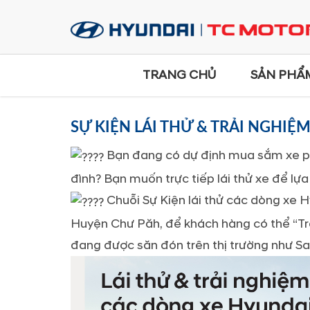
TRANG CHỦ
SẢN PHẨ
SỰ KIỆN LÁI THỬ & TRẢI NGHI
Bạn đang có dự định mua sắm xe ph
đình? Bạn muốn trực tiếp lái thử xe để lự
Chuỗi Sự Kiện lái thử các dòng xe H
Huyện Chư Păh, để khách hàng có thể “Trô
đang được săn đón trên thị trường như Sa