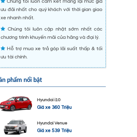
Chúng tôi luôn cam kết mang lại mức giá
ưu đãi nhất cho quý khách với thời gian giao
xe nhanh nhất.
Chúng tôi luôn cập nhật sớm nhất các
chương trình khuyến mãi của hãng và đại lý.
Hỗ trợ mua xe trả góp lãi suất thấp & tối
ưu tài chính.
ản phẩm nổi bật
Hyundai i10
Giá xe 360 Triệu
Hyundai Venue
Giá xe 539 Triệu