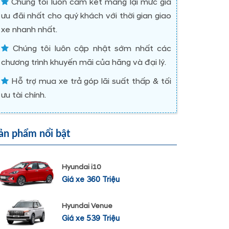
Chúng tôi luôn cam kết mang lại mức giá
ưu đãi nhất cho quý khách với thời gian giao
xe nhanh nhất.
Chúng tôi luôn cập nhật sớm nhất các
chương trình khuyến mãi của hãng và đại lý.
Hỗ trợ mua xe trả góp lãi suất thấp & tối
ưu tài chính.
ản phẩm nổi bật
Hyundai i10
Giá xe 360 Triệu
Hyundai Venue
Giá xe 539 Triệu