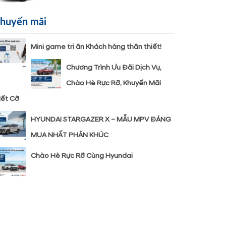
huyến mãi
Mini game tri ân Khách hàng thân thiết!
Chương Trình Ưu Đãi Dịch Vụ,
Chào Hè Rực Rỡ, Khuyến Mãi
ết Cỡ
HYUNDAI STARGAZER X – MẪU MPV ĐÁNG
MUA NHẤT PHÂN KHÚC
Chào Hè Rực Rỡ Cùng Hyundai