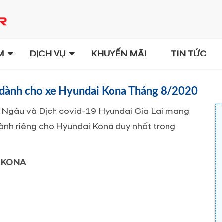
M
DỊCH VỤ
KHUYẾN MÃI
TIN TỨC
 dành cho xe Hyundai Kona Tháng 8/2020
 Ngâu
và Dịch covid-19 Hyundai Gia Lai mang
nh riêng cho Hyundai Kona duy nhất trong
E KONA