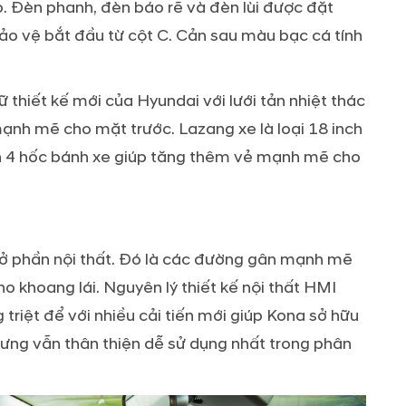
 Đèn phanh, đèn báo rẽ và đèn lùi được đặt
bảo vệ bắt đầu từ cột C. Cản sau màu bạc cá tính
thiết kế mới của Hyundai với lưới tản nhiệt thác
mạnh mẽ cho mặt trước. Lazang xe là loại 18 inch
 4 hốc bánh xe giúp tăng thêm vẻ mạnh mẽ cho
 ở phần nội thất. Đó là các đường gân mạnh mẽ
 khoang lái. Nguyên lý thiết kế nội thất HMI
riệt để với nhiều cải tiến mới giúp Kona sở hữu
hưng vẫn thân thiện dễ sử dụng nhất trong phân