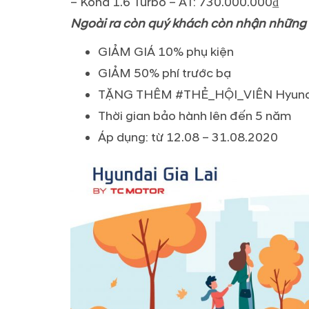
– Kona 1.6 Turbo – AT: 730.000.000₫
Ngoài ra còn quý khách còn nhận những ư
GIẢM GIÁ 10% phụ kiện
GIẢM 50% phí trước bạ
TẶNG THÊM #THẺ_HỘI_VIÊN Hyund
Thời gian bảo hành lên đến 5 năm
Áp dụng: từ 12.08 – 31.08.2020