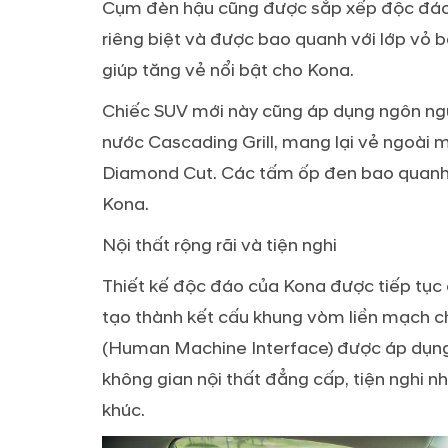
Cụm đèn hậu cũng được sắp xếp độc đáo.
riêng biệt và được bao quanh với lớp vỏ 
giúp tăng vẻ nổi bật cho Kona.
Chiếc SUV mới này cũng áp dụng ngôn ngữ 
nước Cascading Grill, mang lại vẻ ngoài 
Diamond Cut. Các tấm ốp đen bao quanh
Kona.
Nội thất rộng rãi và tiện nghi
Thiết kế độc đáo của Kona được tiếp tục
tạo thành kết cấu khung vòm liền mạch cho
(Human Machine Interface) được áp dụng t
không gian nội thất đẳng cấp, tiện nghi n
khúc.