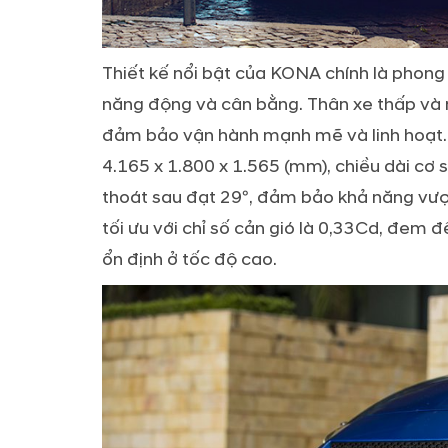
Thiết kế nổi bật của KONA chính là phon
năng động và cân bằng. Thân xe thấp và r
đảm bảo vận hành mạnh mẽ và linh hoạt. X
4.165 x 1.800 x 1.565 (mm), chiều dài cơ
thoát sau đạt 29º, đảm bảo khả năng vượt
tối ưu với chỉ số cản gió là 0,33Cd, đem đ
ổn định ở tốc độ cao.