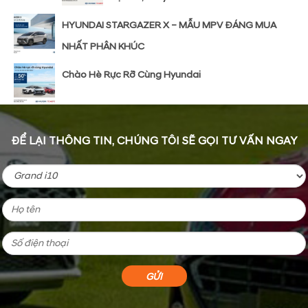
HYUNDAI STARGAZER X – MẪU MPV ĐÁNG MUA
NHẤT PHÂN KHÚC
Chào Hè Rực Rỡ Cùng Hyundai
ĐỂ LẠI THÔNG TIN, CHÚNG TÔI SẼ GỌI TƯ VẤN NGAY