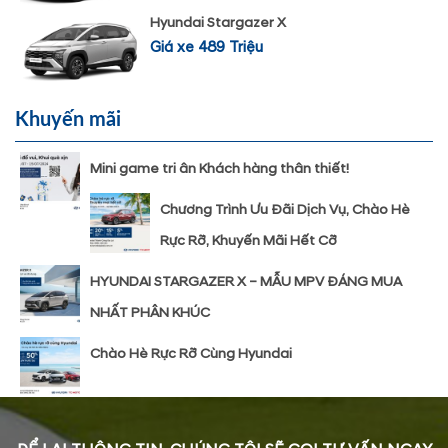
Hyundai Stargazer X
Giá xe 489 Triệu
Khuyến mãi
Mini game tri ân Khách hàng thân thiết!
Chương Trình Ưu Đãi Dịch Vụ, Chào Hè
Rực Rỡ, Khuyến Mãi Hết Cỡ
HYUNDAI STARGAZER X – MẪU MPV ĐÁNG MUA
NHẤT PHÂN KHÚC
Chào Hè Rực Rỡ Cùng Hyundai