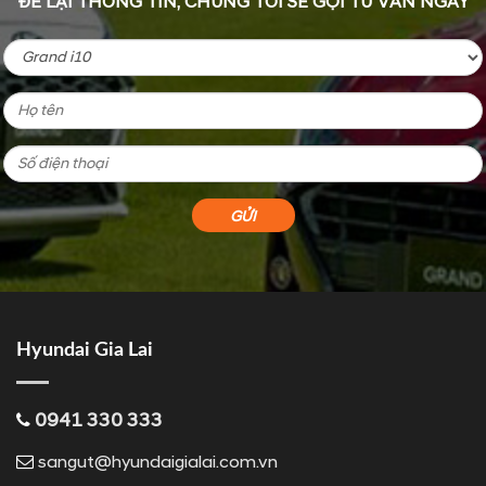
ĐỂ LẠI THÔNG TIN, CHÚNG TÔI SẼ GỌI TƯ VẤN NGAY
Hyundai Gia Lai
0941 330 333
sangut@hyundaigialai.com.vn