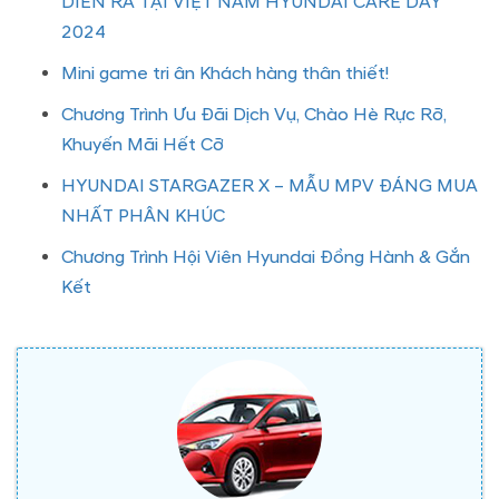
DIỄN RA TẠI VIỆT NAM HYUNDAI CARE DAY
2024
Mini game tri ân Khách hàng thân thiết!
Chương Trình Ưu Đãi Dịch Vụ, Chào Hè Rực Rỡ,
Khuyến Mãi Hết Cỡ
HYUNDAI STARGAZER X – MẪU MPV ĐÁNG MUA
NHẤT PHÂN KHÚC
Chương Trình Hội Viên Hyundai Đồng Hành & Gắn
Kết