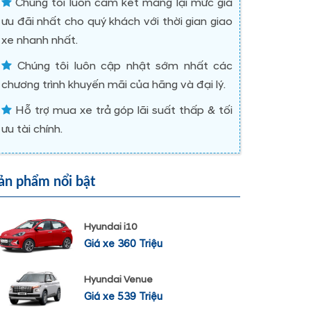
Chúng tôi luôn cam kết mang lại mức giá
ưu đãi nhất cho quý khách với thời gian giao
xe nhanh nhất.
Chúng tôi luôn cập nhật sớm nhất các
chương trình khuyến mãi của hãng và đại lý.
Hỗ trợ mua xe trả góp lãi suất thấp & tối
ưu tài chính.
ản phẩm nổi bật
Hyundai i10
Giá xe 360 Triệu
Hyundai Venue
Giá xe 539 Triệu