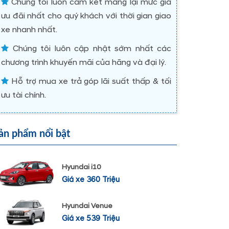
Chúng tôi luôn cam kết mang lại mức giá
ưu đãi nhất cho quý khách với thời gian giao
xe nhanh nhất.
Chúng tôi luôn cập nhật sớm nhất các
chương trình khuyến mãi của hãng và đại lý.
Hỗ trợ mua xe trả góp lãi suất thấp & tối
ưu tài chính.
ản phẩm nổi bật
Hyundai i10
Giá xe 360 Triệu
Hyundai Venue
Giá xe 539 Triệu