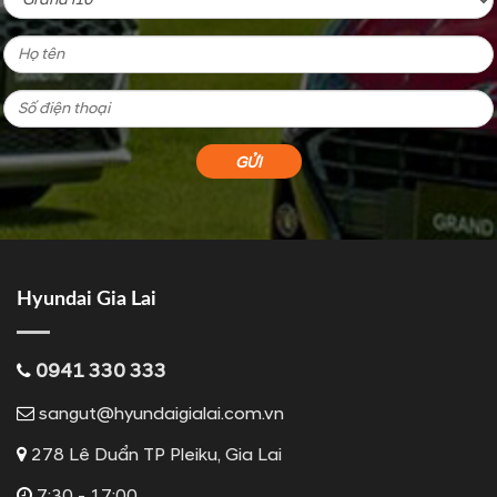
Hyundai Gia Lai
0941 330 333
sangut@hyundaigialai.com.vn
278 Lê Duẩn TP Pleiku, Gia Lai
7:30 - 17:00