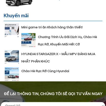
Khuyến mãi
Mini game tri ân Khách hàng thân thiết!
Chương Trình Ưu Đãi Dịch Vụ, Chào Hè
Rực Rỡ, Khuyến Mãi Hết Cỡ
HYUNDAI STARGAZER X – MẪU MPV ĐÁNG MUA
NHẤT PHÂN KHÚC
Chào Hè Rực Rỡ Cùng Hyundai
ĐỂ LẠI THÔNG TIN, CHÚNG TÔI SẼ GỌI TƯ VẤN NGAY