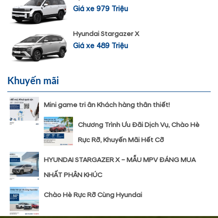
Giá xe 979 Triệu
Hyundai Stargazer X
Giá xe 489 Triệu
Khuyến mãi
Mini game tri ân Khách hàng thân thiết!
Chương Trình Ưu Đãi Dịch Vụ, Chào Hè
Rực Rỡ, Khuyến Mãi Hết Cỡ
HYUNDAI STARGAZER X – MẪU MPV ĐÁNG MUA
NHẤT PHÂN KHÚC
Chào Hè Rực Rỡ Cùng Hyundai