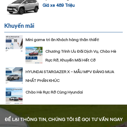
Giá xe 489 Triệu
Khuyến mãi
Mini game tri ân Khách hàng thân thiết!
Chương Trình Ưu Đãi Dịch Vụ, Chào Hè
Rực Rỡ, Khuyến Mãi Hết Cỡ
HYUNDAI STARGAZER X – MẪU MPV ĐÁNG MUA
NHẤT PHÂN KHÚC
Chào Hè Rực Rỡ Cùng Hyundai
ĐỂ LẠI THÔNG TIN, CHÚNG TÔI SẼ GỌI TƯ VẤN NGAY