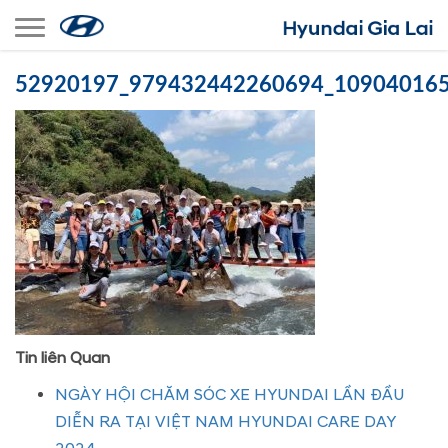
Toggle navigation
52920197_979432442260694_10904016
Tin liên Quan
NGÀY HỘI CHĂM SÓC XE HYUNDAI LẦN ĐẦU
DIỄN RA TẠI VIỆT NAM HYUNDAI CARE DAY