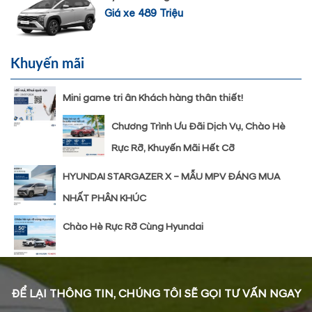
Giá xe 489 Triệu
Khuyến mãi
Mini game tri ân Khách hàng thân thiết!
Chương Trình Ưu Đãi Dịch Vụ, Chào Hè
Rực Rỡ, Khuyến Mãi Hết Cỡ
HYUNDAI STARGAZER X – MẪU MPV ĐÁNG MUA
NHẤT PHÂN KHÚC
Chào Hè Rực Rỡ Cùng Hyundai
ĐỂ LẠI THÔNG TIN, CHÚNG TÔI SẼ GỌI TƯ VẤN NGAY