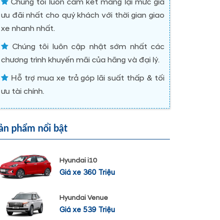
Chúng tôi luôn cam kết mang lại mức giá
ưu đãi nhất cho quý khách với thời gian giao
xe nhanh nhất.
Chúng tôi luôn cập nhật sớm nhất các
chương trình khuyến mãi của hãng và đại lý.
Hỗ trợ mua xe trả góp lãi suất thấp & tối
ưu tài chính.
ản phẩm nổi bật
Hyundai i10
Giá xe 360 Triệu
Hyundai Venue
Giá xe 539 Triệu