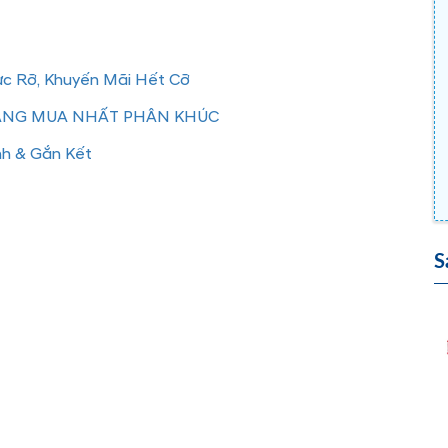
ực Rỡ, Khuyến Mãi Hết Cỡ
ĐÁNG MUA NHẤT PHÂN KHÚC
nh & Gắn Kết
S