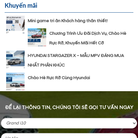
Khuyến mãi
Mini game tri ân Khách hàng thân thiết!
Chương Trình Ưu Đãi Dịch Vụ, Chào Hè
Rực Rỡ, Khuyến Mãi Hết Cỡ
HYUNDAI STARGAZER X – MẪU MPV ĐÁNG MUA
NHẤT PHÂN KHÚC
Chào Hè Rực Rỡ Cùng Hyundai
ĐỂ LẠI THÔNG TIN, CHÚNG TÔI SẼ GỌI TƯ VẤN NGAY