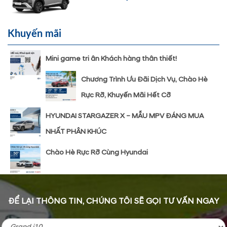
Khuyến mãi
Mini game tri ân Khách hàng thân thiết!
Chương Trình Ưu Đãi Dịch Vụ, Chào Hè
Rực Rỡ, Khuyến Mãi Hết Cỡ
HYUNDAI STARGAZER X – MẪU MPV ĐÁNG MUA
NHẤT PHÂN KHÚC
Chào Hè Rực Rỡ Cùng Hyundai
ĐỂ LẠI THÔNG TIN, CHÚNG TÔI SẼ GỌI TƯ VẤN NGAY