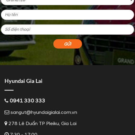
Hyundai Gia Lai
0941 330 333
sangut@hyundaigialai.com.vn
278 Lê Duẩn TP Pleiku, Gia Lai
7:30 - 17:00