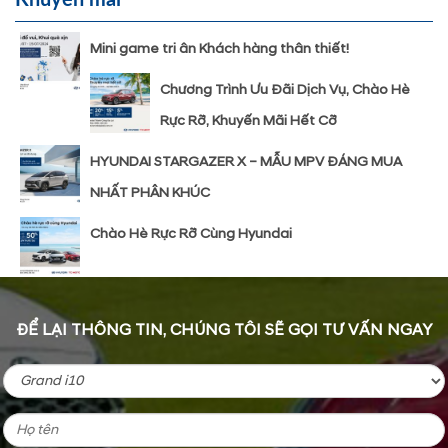
Mini game tri ân Khách hàng thân thiết!
Chương Trình Ưu Đãi Dịch Vụ, Chào Hè
Rực Rỡ, Khuyến Mãi Hết Cỡ
HYUNDAI STARGAZER X – MẪU MPV ĐÁNG MUA
NHẤT PHÂN KHÚC
Chào Hè Rực Rỡ Cùng Hyundai
ĐỂ LẠI THÔNG TIN, CHÚNG TÔI SẼ GỌI TƯ VẤN NGAY