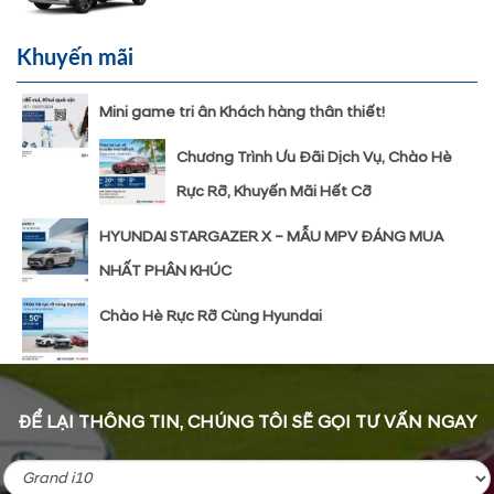
Khuyến mãi
Mini game tri ân Khách hàng thân thiết!
Chương Trình Ưu Đãi Dịch Vụ, Chào Hè
Rực Rỡ, Khuyến Mãi Hết Cỡ
HYUNDAI STARGAZER X – MẪU MPV ĐÁNG MUA
NHẤT PHÂN KHÚC
Chào Hè Rực Rỡ Cùng Hyundai
ĐỂ LẠI THÔNG TIN, CHÚNG TÔI SẼ GỌI TƯ VẤN NGAY