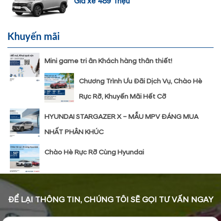
Giá xe 489 Triệu
Khuyến mãi
Mini game tri ân Khách hàng thân thiết!
Chương Trình Ưu Đãi Dịch Vụ, Chào Hè
Rực Rỡ, Khuyến Mãi Hết Cỡ
HYUNDAI STARGAZER X – MẪU MPV ĐÁNG MUA
NHẤT PHÂN KHÚC
Chào Hè Rực Rỡ Cùng Hyundai
ĐỂ LẠI THÔNG TIN, CHÚNG TÔI SẼ GỌI TƯ VẤN NGAY